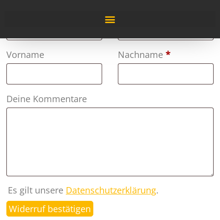
Bestellnummer
Page URI *erforderlich
*
E-Mail
*
Vorname
Nachname
*
Deine Kommentare
Es gilt unsere
Datenschutzerklärung
.
Widerruf bestätigen