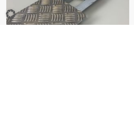
Sonstiges
,
Windenstände
Windenstand Tritt
40,00
€
Enthält 19% MwSt. 19 % DE