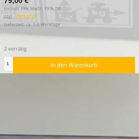
79,00
€
Enthält 19% MwSt. 19 % DE
Versand
zzgl.
Lieferzeit: ca. 5-6 Werktage
2 vorrätig
Alternative:
In den Warenkorb